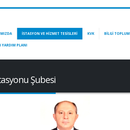
IMIZDA
İSTASYON VE HIZMET TESISLERI
KVK
BILGI TOPLUM
I YARDIM PLANI
stasyonu Şubesi